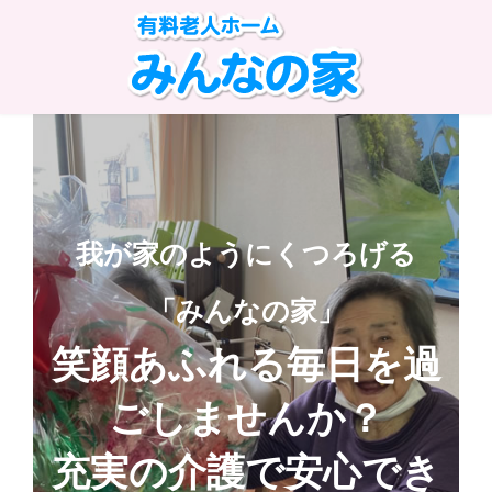
コ
ナ
ン
ビ
テ
ゲ
ン
ー
ツ
シ
へ
ョ
ス
ン
キ
に
ッ
移
プ
動
我が家のようにくつろげる
我が家のようにくつろげる
我が家のようにくつろげる
「みんなの家」
「みんなの家」
「みんなの家」
笑顔あふれる毎日を過
笑顔あふれる毎日を過
ごしませんか？
ごしませんか？
充実の介護で安心でき
充実の介護で安心でき