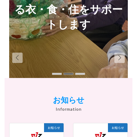
る衣・食・住をサポー
る衣・食・住をサポー
トします
トします
お知らせ
Information
お知らせ
お知らせ